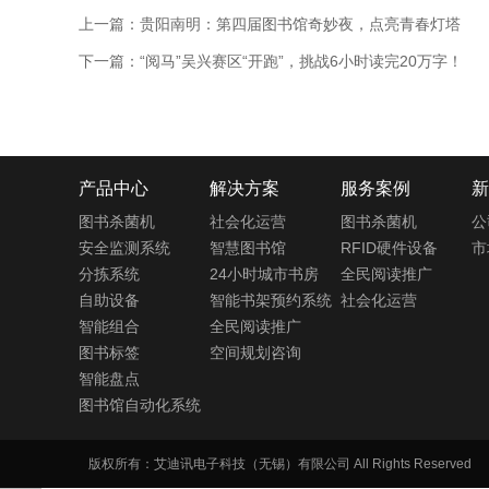
上一篇：
贵阳南明：第四届图书馆奇妙夜，点亮青春灯塔
下一篇：
“阅马”吴兴赛区“开跑”，挑战6小时读完20万字！
产品中心
解决方案
服务案例
新
图书杀菌机
社会化运营
图书杀菌机
公
安全监测系统
智慧图书馆
RFID硬件设备
市
分拣系统
24小时城市书房
全民阅读推广
自助设备
智能书架预约系统
社会化运营
智能组合
全民阅读推广
图书标签
空间规划咨询
智能盘点
图书馆自动化系统
版权所有：艾迪讯电子科技（无锡）有限公司 All Rights Reserve