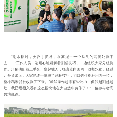
“割水稻时，要反手抓谷，在离泥土一个拳头的高度处割下
去……”工作人员一边耐心地讲解着割稻技巧，一边组织大家分组协
作。只见他们戴上手套、拿起镰刀，径直走向田间，收割水稻。经过
几番尝试后，大家也终于掌握了割稻技巧，刀口钩住稻秆用力一拉，
整株稻禾就被收割了下来。“虽然操作起来有些吃力，但我越割越起
劲，我已经很久没有这么畅快地在大自然中劳作了！”一位参与者高
兴地说道。