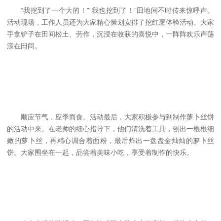
“我挖到了一个大的！”“我也挖到了！”田地间不时传来惊呼声。
活动现场，工作人员还为大家精心策划安排了挖红薯体验活动。大家
手拿铲子在田间松土、劳作，沉浸在收获的喜悦中，一阵阵欢乐声荡
漾在田间。
顺应节气，应季而食。活动最后，大家积极参与到制作萝卜丝饼
的活动中来。在老师的细心指导下，他们清洗着工具，刨出一根根细
嫩的萝卜丝，再精心调合着面粉，最后炸出一盘盘金灿灿的萝卜丝
饼。大家围坐在一起，品尝着美味小吃，享受着制作的快乐。