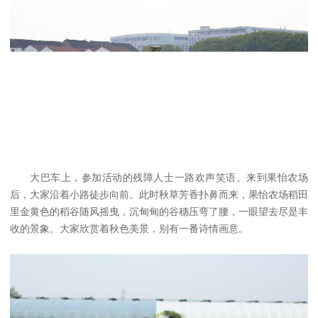
大巴车上，参加活动的残障人士一路欢声笑语。来到果怡农场
后，大家沿着小路徒步向前。此时秋草芳香扑鼻而来，果怡农场稻田
里金黄色的稻谷随风摇曳，沉甸甸的谷穗压弯了腰，一眼望去尽是丰
收的景象。大家欣赏着秋色美景，别有一番诗情画意。