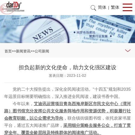
简体
繁体
|
首页
>>
新闻资讯
>>
公司新闻
担负起新的文化使命，助力文化强区建设
发表日期：2023-11-02
党的二十大报告提出，深化全民阅读活动。“十四五”规划和2035
年远景目标纲要明确指出，深入推进全民阅读，建设书香中国。
今年以来，
艾迪讯运营项目青岛西海岸新区市民文化中心（渭河
路）图书馆充分发挥公共文化服务阵地作用和资源优势，积极履行社
会教育职能，以公众需求为导向
，联合镇街级图书馆，依托农家书屋
平台，通过五大阅读推广品牌，
采用细分策略去服务公众，打造了贯
穿全年、覆盖全龄层段及特殊群体的阅读推广活动。