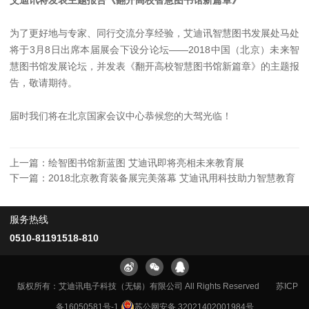
为了更好地与专家、同行交流分享经验，艾迪讯智慧图书发展处马处
将于3月8日出席本届展会下设分论坛——2018中国（北京）未来智
慧图书馆发展论坛，并发表《翻开高校智慧图书馆新篇章》的主题报
告，敬请期待。
届时我们将在北京国家会议中心恭候您的大驾光临！
上一篇：
绘智图书馆新蓝图 艾迪讯即将亮相未来教育展
下一篇：
2018北京教育装备展完美落幕 艾迪讯用科技助力智慧教育
服务热线
0510-81191518-810
版权所有：艾迪讯电子科技（无锡）有限公司 All Rights Reserved
苏ICP
备16050581号-1
苏公网安备 32021402001984号