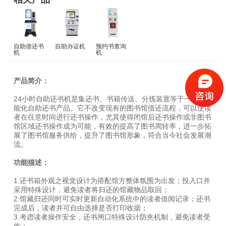
自助借还书
自助办证机
预约书查询
机
机
产品简介：
24小时自助还书机是集还书、书籍传送、分拣装置等于一体的智
能化自助还书产品。它不改变现有的图书馆借还流程，可以使读
者在任意时间进行还书操作，尤其使得闭馆后还书操作或非图书
馆区域还书操作成为可能，有效的提高了图书周转率，进一步拓
展了图书馆服务供给，提升了图书馆形象，符合当今社会发展潮
流。
功能描述：
1.还书箱外观之视觉设计为搭配馆方整体氛围为出发；投入口并
采用特殊设计，避免读者将归还的馆藏物品取回；
2.馆藏归还同时可实时更新自动化系统中的读者借阅记录；还书
完成后，读者并可自由选择是否打印收据；
3.考虑读者操作安全，还书闸口特殊设计防夹机制，避免读者受
伤；