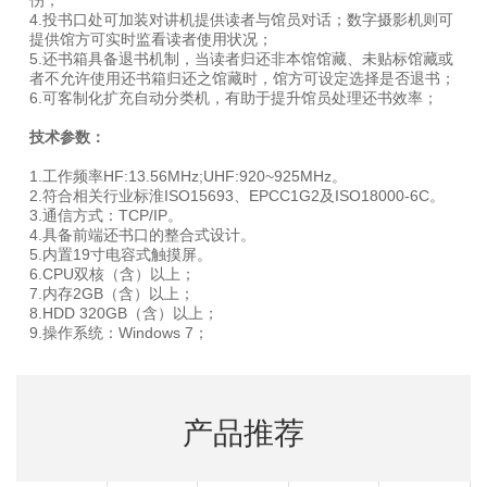
4.投书口处可加装对讲机提供读者与馆员对话；数字摄影机则可
提供馆方可实时监看读者使用状况；
5.还书箱具备退书机制，当读者归还非本馆馆藏、未贴标馆藏或
者不允许使用还书箱归还之馆藏时，馆方可设定选择是否退书；
6.可客制化扩充自动分类机，有助于提升馆员处理还书效率；
技术参数：
1.工作频率HF:13.56MHz;UHF:920~925MHz。
2.符合相关行业标淮ISO15693、EPCC1G2及ISO18000-6C。
3.通信方式：TCP/IP。
4.具备前端还书口的整合式设计。
5.内置19寸电容式触摸屏。
6.CPU双核（含）以上；
7.内存2GB（含）以上；
8.HDD 320GB（含）以上；
9.操作系统：Windows 7；
产品推荐